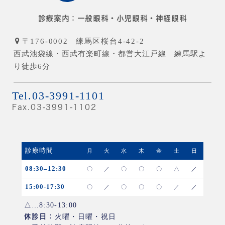
診療案内：
一般眼科・小児眼科・神経眼科
〒176-0002
練馬区桜台4-42-2
西武池袋線・西武有楽町線・都営大江戸線 練馬駅よ
り徒歩6分
Tel.03-3991-1101
Fax.03-3991-1102
診療時間
月
火
水
木
金
土
日
08:30–12:30
〇
／
〇
〇
〇
△
／
15:00-17:30
〇
／
〇
〇
〇
／
／
△…8:30-13:00
休診日：
火曜・日曜・祝日